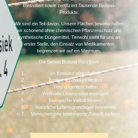
kontrolliert sowie zertifiziert Tausende Bioland-
Produkte.
Wir sind ein Teil davon. Unsere Flächen bewirtschaften
wir schonend ohne chemischen Pflanzenschutz und
synthetische Düngemittel. Tierwohl steht für uns an
erster Stelle, den Einsatz von Medikamenten
begrenzen wir auf ein Minimum.
Die Sieben Bioland-Prinzipien:
im Kreislauf wirtschaften
Bodenfruchtbarkeit fördern
Tiere artgerecht halten
Wertvolle Lebensmittel erzeugen
Biologische Vielfalt fördern
Natürliche Lebensgrundlagen bewahren
Menschen eine lebenswerte Zukunft sichern