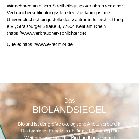
Wir nehmen an einem Streitbeilegungsverfahren vor einer
Verbraucherschlichtungsstelle teil. Zuständig ist die
Universalschlichtungsstelle des Zentrums für Schlichtung
e.V., Straßburger Straße 8, 77694 Kehl am Rhein
(
https://www.verbraucher-schlichter.de
).
Quelle:
https://www.e-recht24.de
Das
BIOLANDSIEGEL
Bioland ist der größte ökologische Anbauverband in
Deutschland. Er setzt sich für die Förderung und
Weiterentwicklung des Bio-Landbaus ein und